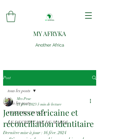
MY AFRYKA
Another Africa
Post
tous les posts
Mrs Prue
tous les posts
27 févr. 2023
5 min de lecture
Jeunesse africaine et
CULTURE CONGO
réconciliation identitaire
LE DECRYPTAGE DU MARDI
Dernière mise à jour :
16 févr. 2024