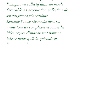
l’imaginaire collectif dans un moule 
favorable à l’acceptation et l’estime de 
soi des jeunes générations.
Lorsque l’on se réconcilie avec soi-
même tous les complexes et toutes les 
idées reçues disparaissent pour ne 
laisser place qu’à la quiétude et 
l’assurance de notre importance. Je 
l’ai dit, j’ai lu et j’aime Césaire, Fanon, 
Senghor ou Angelou mais oublier des 
plumes comme Maupassant, Sand, de 
Beauvoir ou Flaubert qui ont 
accompagné mon adolescence serait 
un mensonge envers moi-même. Dois-
je pour autant me sentir coupable ?
Je reste convaincu que s’il existe des 
nations dominantes, c’est qu’elles ont 